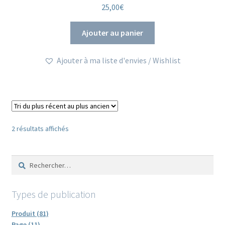
25,00
€
Ajouter au panier
Ajouter à ma liste d'envies / Wishlist
Trié
2 résultats affichés
du
plus
Rechercher :
récent
au
plus
Types de publication
ancien
Produit (81)
Page (11)