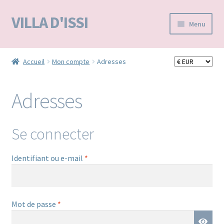
VILLA D'ISSI
Aller
Aller
Menu
à
au
la
contenu
Accueil
navigation
Accueil
Mon compte
Adresses
BOUTIQUE E-SHOP
Adresses
VILLA D’ISSI DANS LA PRESSE
MA LISTE D'ENVIES / WISHLIST –
Se connecter
Obligatoire
Identifiant ou e-mail
*
Obligatoire
Mot de passe
*