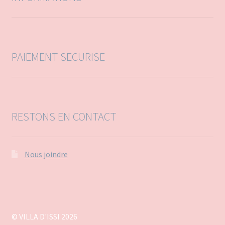
o
u
r
:
PAIEMENT SECURISE
RESTONS EN CONTACT
Nous joindre
© VILLA D'ISSI 2026