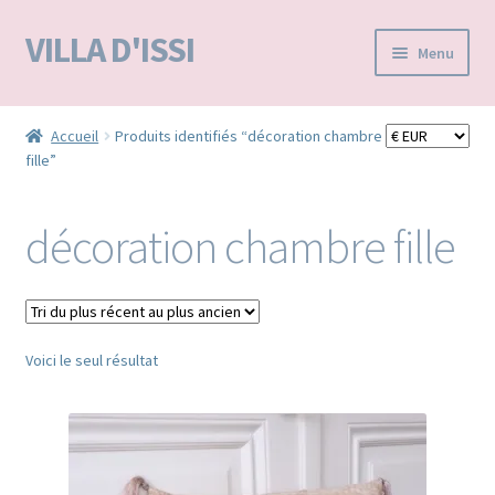
VILLA D'ISSI
Aller
Aller
Menu
à
au
la
contenu
Accueil
navigation
Accueil
Produits identifiés “décoration chambre
fille”
BOUTIQUE E-SHOP
VILLA D’ISSI DANS LA PRESSE
décoration chambre fille
MA LISTE D'ENVIES / WISHLIST –
Voici le seul résultat