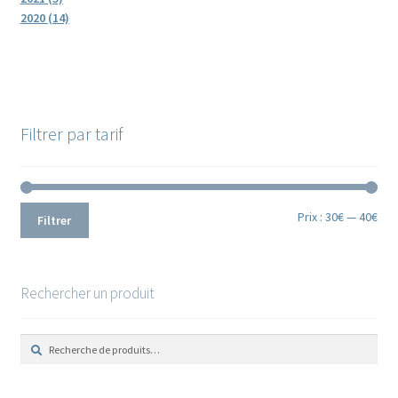
2020 (14)
Filtrer par tarif
Prix
Prix
Prix :
30€
—
40€
Filtrer
min
ma
Rechercher un produit
R
R
e
e
c
c
h
h