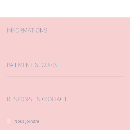
e
e
r
r
c
c
h
h
e
e
INFORMATIONS
p
o
u
r
:
PAIEMENT SECURISE
RESTONS EN CONTACT
Nous joindre