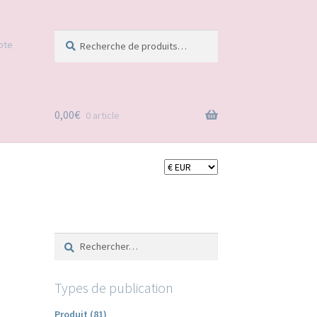
Recherche
Recherche
pte
pour :
0,00
€
0 article
Rechercher :
Types de publication
Produit (81)