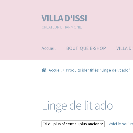
VILLA D'ISSI
Aller
Aller
à
au
CREATEUR D'HARMONIE
la
contenu
navigation
Accueil
BOUTIQUE E-SHOP
VILLA D
Accueil
Produits identifiés “Linge de lit ado”
Linge de lit ado
Voici le seul r