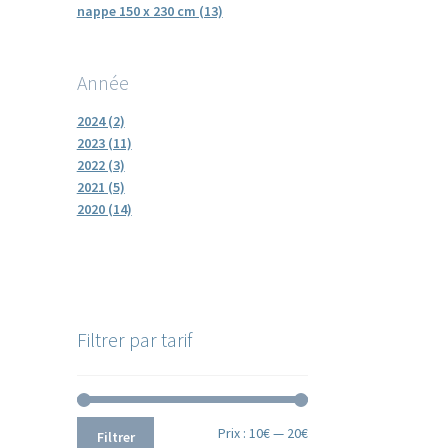
nappe 150 x 230 cm (13)
Année
2024 (2)
2023 (11)
2022 (3)
2021 (5)
2020 (14)
Filtrer par tarif
Prix
Prix
Prix :
10€
—
20€
Filtrer