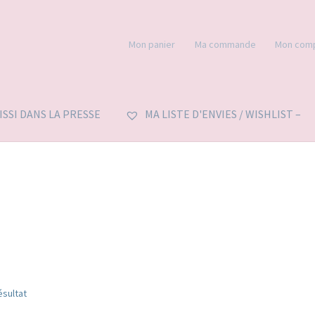
Mon panier
Ma commande
Mon com
’ISSI DANS LA PRESSE
MA LISTE D'ENVIES / WISHLIST –
ésultat