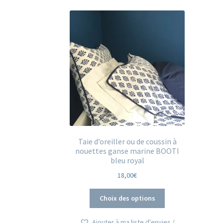
Taie d’oreiller ou de coussin à
nouettes ganse marine BOOTI
bleu royal
18,00
€
Ce
Choix des options
produit
a
Ajouter à ma liste d'envies /