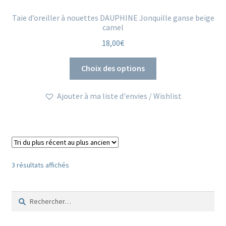
Taie d’oreiller à nouettes DAUPHINE Jonquille ganse beige
camel
18,00
€
Ce
Choix des options
produit
a
Ajouter à ma liste d'envies / Wishlist
plusieurs
variations.
Les
options
peuvent
être
Trié
3 résultats affichés
du
choisies
plus
sur
Rechercher :
récent
la
au
page
plus