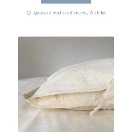
produit
a
Ajouter à ma liste d'envies / Wishlist
plusieurs
variations.
Les
options
peuvent
être
choisies
sur
la
page
du
produit