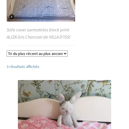
Sofa cover surmatelas block print
ALIZA Gris Charcoal de VILLA D’ISSI
Trié
3 résultats affichés
du
plus
récent
au
plus
ancien