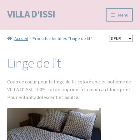
VILLA D'ISSI
Aller
Aller
Menu
à
au
la
contenu
Accueil
navigation
Accueil
Produits identifiés “Linge de lit”
BOUTIQUE E-SHOP
Linge de lit
VILLA D’ISSI DANS LA PRESSE
MA LISTE D'ENVIES / WISHLIST –
Coup de coeur pour le linge de lit coloré chic et bohème de
VILLA D’ISSI, 100% coton imprimé à la main au block print.
Pour enfant adolescent et adulte.