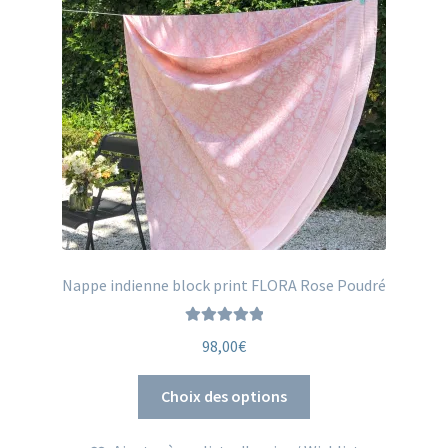
ancien
Nappe indienne block print FLORA Rose Poudré
Note
5.00
sur
98,00
€
5
Ce
Choix des options
produit
a