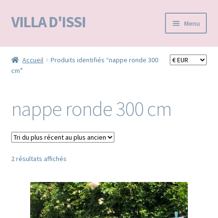
VILLA D'ISSI
Aller
Aller
Menu
à
au
la
contenu
Accueil
navigation
Accueil
Produits identifiés “nappe ronde 300
cm”
BOUTIQUE E-SHOP
VILLA D’ISSI DANS LA PRESSE
nappe ronde 300 cm
MA LISTE D'ENVIES / WISHLIST –
Trié
2 résultats affichés
du
plus
récent
au
plus