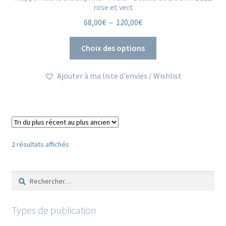
rose et vert
Plage
68,00
€
–
120,00
€
de
Ce
prix :
Choix des options
produit
68,00€
a
à
Ajouter à ma liste d'envies / Wishlist
plusieurs
120,00€
variations.
Les
options
peuvent
être
Trié
2 résultats affichés
du
choisies
plus
sur
Rechercher :
récent
la
au
page
plus
du
Types de publication
ancien
produit