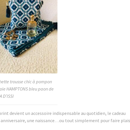
hette trousse chic à pompon
soie HAMPTONS bleu paon de
A D’ISSI
rint devient un accessoire indispensable au quotidien, le cadeau
r un anniversaire, une naissance…ou tout simplement pour faire plaisi