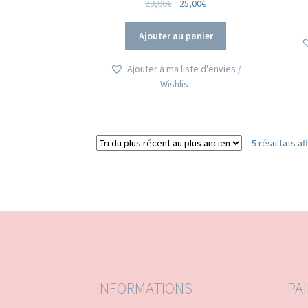
Le
Le
29,00
€
25,00
€
prix
prix
initial
actuel
Ajouter au panier
était :
est :
29,00€.
25,00€.
Ajouter à ma liste d'envies /
Wishlist
5 résultats af
INFORMATIONS
PA