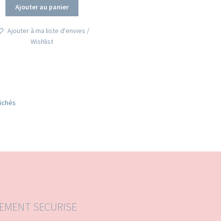
Ajouter au panier
Ajouter à ma liste d'envies /
Wishlist
Trié
fichés
du
plus
récent
au
plus
ancien
IEMENT SECURISE