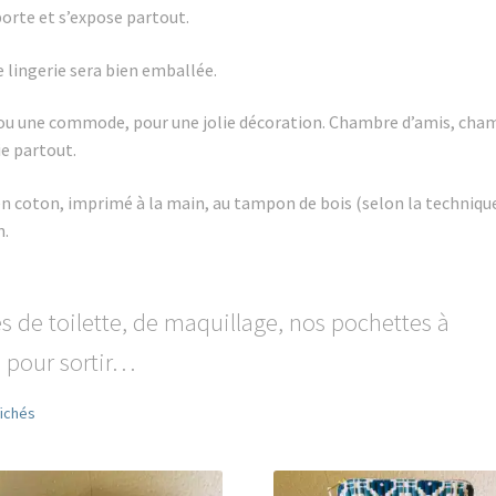
orte et s’expose partout.
lingerie sera bien emballée.
 ou une commode, pour une jolie décoration. Chambre d’amis, cha
ie partout.
en coton,
imprimé à la main, au tampon de bois (selon la techniqu
n.
s de toilette, de maquillage, nos pochettes à
e pour sortir…
Trié
fichés
du
plus
récent