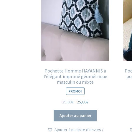
Pochette Homme HAYANNIS à
Poc
l’élégant imprimé géométrique
po
masculin ou mixte
PROMO !
Le
Le
29,00
€
25,00
€
prix
prix
initial
actuel
Ajouter au panier
était :
est :
29,00€.
25,00€.
Ajouter à ma liste d'envies /