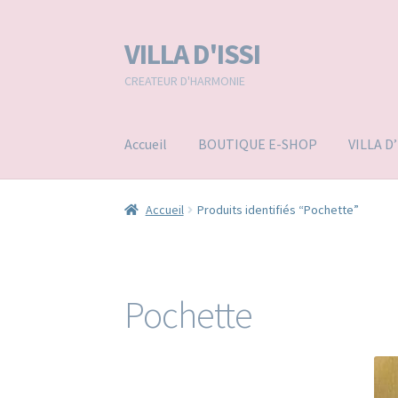
VILLA D'ISSI
Aller
Aller
à
au
CREATEUR D'HARMONIE
la
contenu
navigation
Accueil
BOUTIQUE E-SHOP
VILLA D
Accueil
Produits identifiés “Pochette”
Pochette