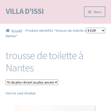
VILLA D'ISSI
Aller
Aller
Menu
à
au
la
contenu
Accueil
navigation
Accueil
Produits identifiés “trousse de toilette à
Nantes”
BOUTIQUE E-SHOP
VILLA D’ISSI DANS LA PRESSE
trousse de toilette à
MA LISTE D'ENVIES / WISHLIST –
Nantes
Voici le seul résultat