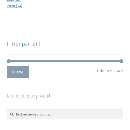
2020 (14)
Filtrer par tarif
Prix
Prix
Prix :
30€
—
40€
Filtrer
min
ma
Rechercher un produit
R
R
e
e
c
c
h
h