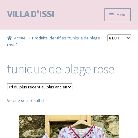
VILLA D'ISSI
Aller
Aller
Menu
à
au
la
contenu
Accueil
navigation
Accueil
Produits identifiés “tunique de plage
rose”
BOUTIQUE E-SHOP
VILLA D’ISSI DANS LA PRESSE
tunique de plage rose
MA LISTE D'ENVIES / WISHLIST –
Voici le seul résultat