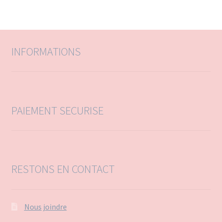
e
e
r
r
c
c
h
h
e
e
INFORMATIONS
p
o
u
r
:
PAIEMENT SECURISE
RESTONS EN CONTACT
Nous joindre