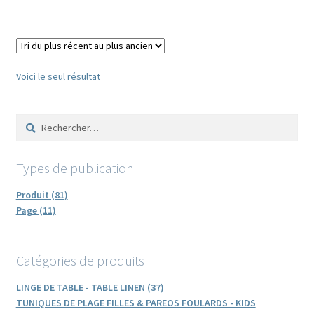
variations.
Les
options
peuvent
être
Voici le seul résultat
choisies
sur
Rechercher :
la
page
du
Types de publication
produit
Produit (81)
Page (11)
Catégories de produits
LINGE DE TABLE - TABLE LINEN (37)
TUNIQUES DE PLAGE FILLES & PAREOS FOULARDS - KIDS