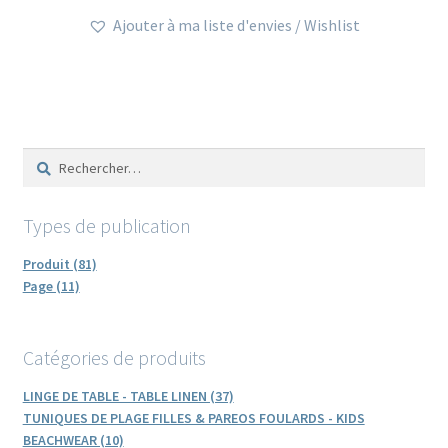
a
Ajouter à ma liste d'envies / Wishlist
plusieurs
variations.
Les
options
peuvent
Rechercher :
être
choisies
sur
Types de publication
la
page
Produit (81)
du
Page (11)
produit
Catégories de produits
LINGE DE TABLE - TABLE LINEN (37)
TUNIQUES DE PLAGE FILLES & PAREOS FOULARDS - KIDS
BEACHWEAR (10)