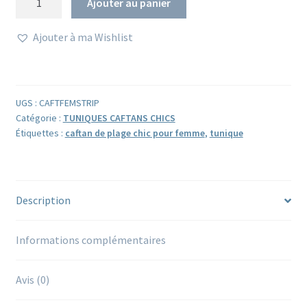
Ajouter au panier
de
Caftan
Ajouter à ma Wishlist
Tunique
Poncho
STRIPES
Bleu
UGS :
CAFTFEMSTRIP
Rouge
Catégorie :
TUNIQUES CAFTANS CHICS
Étiquettes :
caftan de plage chic pour femme
,
tunique
Description
Informations complémentaires
Avis (0)