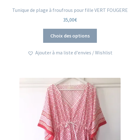
Tunique de plage à froufrous pour fille VERT FOUGERE
35,00
€
Ce
Choix des options
produit
a
Ajouter à ma liste d'envies / Wishlist
plusieurs
variations.
Les
options
peuvent
être
choisies
sur
la
page
du