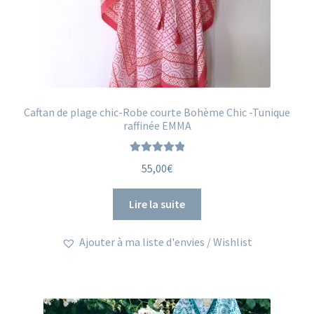
produit
Caftan de plage chic-Robe courte Bohème Chic -Tunique
raffinée EMMA
Note
5.00
sur
55,00
€
5
Lire la suite
Ajouter à ma liste d'envies / Wishlist