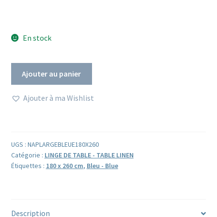
En stock
quantité
Ajouter au panier
de
Grande
Ajouter à ma Wishlist
nappe
indienne
bleue
ou
UGS :
NAPLARGEBLEUE180X260
Jeté
Catégorie :
LINGE DE TABLE - TABLE LINEN
de
Étiquettes :
180 x 260 cm
,
Bleu - Blue
Lit
JOA
Description