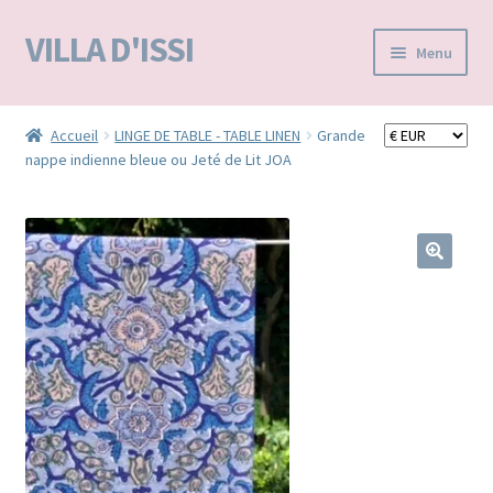
VILLA D'ISSI
Aller
Aller
Menu
à
au
la
contenu
Accueil
navigation
Accueil
LINGE DE TABLE - TABLE LINEN
Grande
nappe indienne bleue ou Jeté de Lit JOA
BOUTIQUE E-SHOP
VILLA D’ISSI DANS LA PRESSE
MA LISTE D'ENVIES / WISHLIST –
🔍