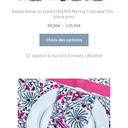
Nappe bleue ou plaid EUGENIE Marina Classique Chic –
block print
Plage
98,00
€
–
120,00
€
de
Ce
prix :
Choix des options
produit
98,00€
a
à
Ajouter à ma liste d'envies / Wishlist
plusieurs
120,00€
variations.
Les
options
peuvent
être
choisies
sur
la
page