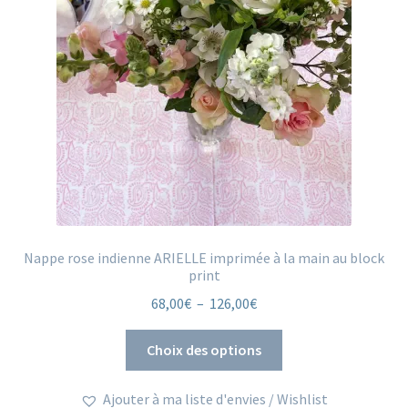
Nappe rose indienne ARIELLE imprimée à la main au block
print
Plage
68,00
€
–
126,00
€
de
Ce
prix :
Choix des options
produit
68,00€
a
à
Ajouter à ma liste d'envies / Wishlist
plusieurs