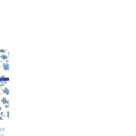
NIE
ock