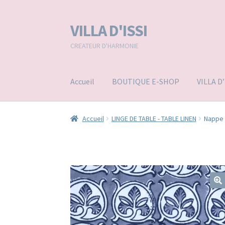
VILLA D'ISSI
Aller
Aller
à
au
CREATEUR D'HARMONIE
la
contenu
navigation
Accueil
BOUTIQUE E-SHOP
VILLA D
Accueil
LINGE DE TABLE - TABLE LINEN
Nappe 
🔍