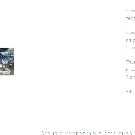
Les 
tech
Lave
amou
Le c
Tout
dess
Fran
Edit
Vous aimerez peut-être auss