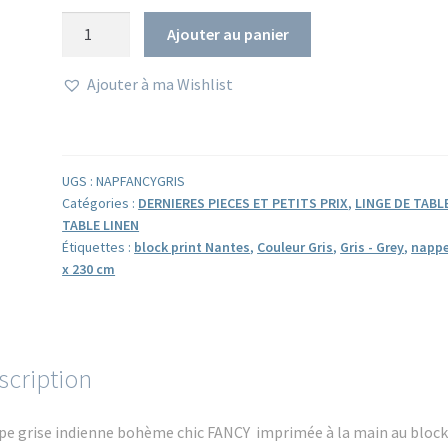
quantité
Ajouter au panier
de
Nappe
Ajouter à ma Wishlist
grise
indienne
FANCY
grey
UGS :
NAPFANCYGRIS
150
Catégories :
DERNIERES PIECES ET PETITS PRIX
,
LINGE DE TABLE
x
TABLE LINEN
Étiquettes :
block print Nantes
,
Couleur Gris
,
Gris - Grey
,
nappe
230
x 230 cm
cm
scription
e grise indienne bohème chic FANCY imprimée à la main au block