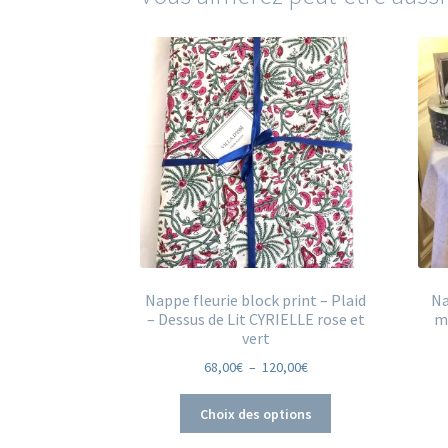
Nappe fleurie block print – Plaid
Na
– Dessus de Lit CYRIELLE rose et
ma
vert
Plage
68,00
€
–
120,00
€
de
Ce
prix :
Choix des options
produit
68,00€