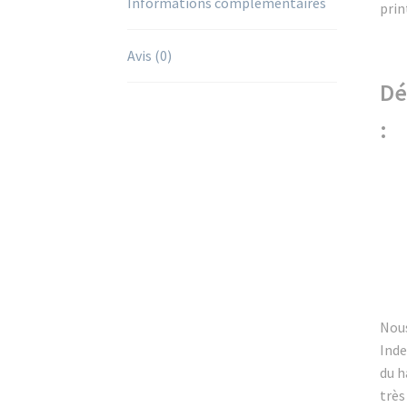
Informations complémentaires
prin
Avis (0)
Dé
:
Nous
Inde
du h
très