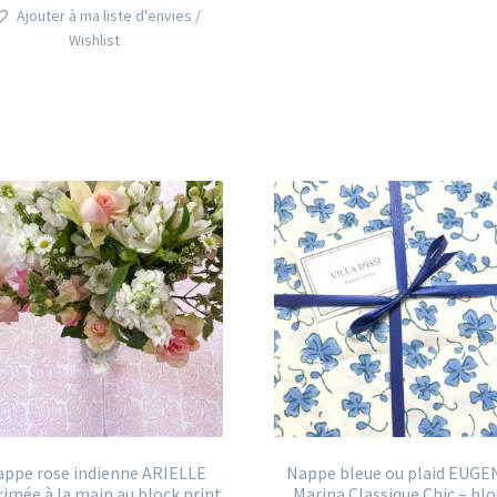
a
à
Ajouter à ma liste d'envies /
plusieurs
126,00€
Wishlist
variations.
Les
options
peuvent
être
choisies
sur
la
page
du
produit
ppe rose indienne ARIELLE
Nappe bleue ou plaid EUGE
imée à la main au block print
Marina Classique Chic – bl