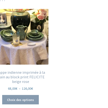
ppe indienne imprimée à la
in au block print FELICITE
beige rose
Plage
68,00
€
–
126,00
€
de
Ce
prix :
Choix des options
produit
68,00€