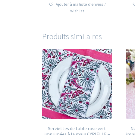
a
à
Ajouter à ma liste d'envies /
plusieurs
120,00€
Wishlist
variations.
Les
options
peuvent
Produits similaires
être
choisies
sur
la
page
du
produit
Serviettes de table rose vert
Na
imprimées à la main CYRIELLE –
impr