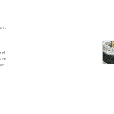
avec
e et
s en
ur.