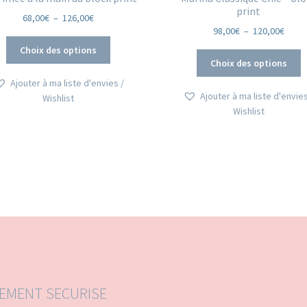
print
Plage
68,00
€
–
126,00
€
Plage
98,00
€
–
120,00
€
de
Ce
de
prix :
Choix des options
C
produit
prix :
68,00€
Choix des options
p
a
98,00
à
Ajouter à ma liste d'envies /
a
plusieurs
à
126,00€
Ajouter à ma liste d'envies
Wishlist
p
variations.
120,0
Wishlist
v
Les
L
options
o
peuvent
p
être
ê
choisies
c
sur
s
la
la
page
p
du
d
produit
p
IEMENT SECURISE