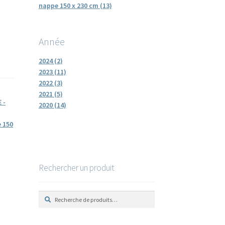
nappe 150 x 230 cm (13)
Année
2024 (2)
2023 (11)
2022 (3)
2021 (5)
 -
2020 (14)
 150
Rechercher un produit
R
R
e
e
c
c
h
h