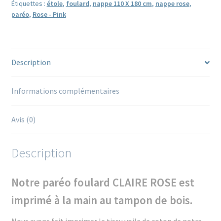
Étiquettes :
étole
,
foulard
,
nappe 110 X 180 cm
,
nappe rose
,
coton
paréo
,
Rose - Pink
Description
Informations complémentaires
Avis (0)
Description
Notre paréo foulard CLAIRE ROSE est
imprimé à la main au tampon de bois.