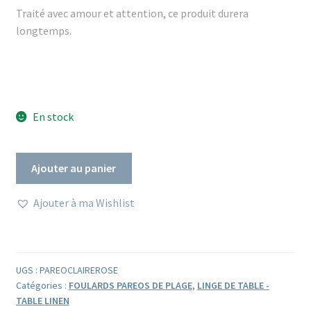
Traité avec amour et attention, ce produit durera
longtemps.
En stock
quantité
Ajouter au panier
de
Paréo
Ajouter à ma Wishlist
étole
foulard
CLAIRE
ROSE
UGS :
PAREOCLAIREROSE
voile
Catégories :
FOULARDS PAREOS DE PLAGE
,
LINGE DE TABLE -
de
TABLE LINEN