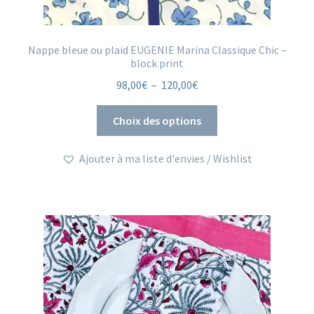
Nappe bleue ou plaid EUGENIE Marina Classique Chic –
block print
Plage
98,00
€
–
120,00
€
de
Ce
prix :
Choix des options
produit
98,00€
a
à
Ajouter à ma liste d'envies / Wishlist
plusieurs
120,00€
variations.
Les
options
peuvent
être
choisies
sur
la