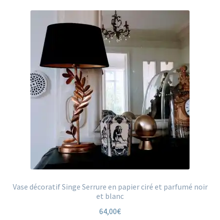
options
peuvent
être
choisies
sur
la
page
du
produit
Vase décoratif Singe Serrure en papier ciré et parfumé noir
et blanc
64,00
€