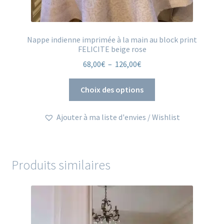
Nappe indienne imprimée à la main au block print
FELICITE beige rose
Plage
68,00
€
–
126,00
€
de
Ce
prix :
Choix des options
produit
68,00€
a
à
Ajouter à ma liste d'envies / Wishlist
plusieurs
126,00€
variations.
Les
options
Produits similaires
peuvent
être
choisies
sur
la