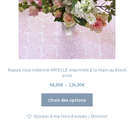
Nappe rose indienne ARIELLE imprimée à la main au block
print
Plage
68,00
€
–
126,00
€
de
Ce
prix :
Choix des options
produit
68,00€
a
à
Ajouter à ma liste d'envies / Wishlist
plusieurs
126,00€
variations.
Les