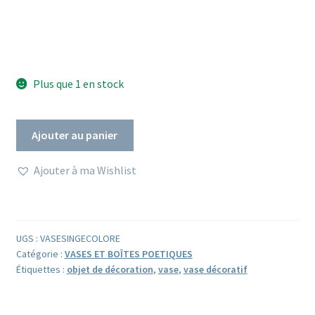
Plus que 1 en stock
quantité
Ajouter au panier
de
Vase
Ajouter à ma Wishlist
Singe
Serrure
coloré
en
UGS :
VASESINGECOLORE
papier
Catégorie :
VASES ET BOÎTES POETIQUES
ciré
Étiquettes :
objet de décoration
,
vase
,
vase décoratif
et
parfumé