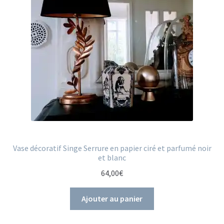
Vase décoratif Singe Serrure en papier ciré et parfumé noir
et blanc
64,00
€
Ajouter au panier