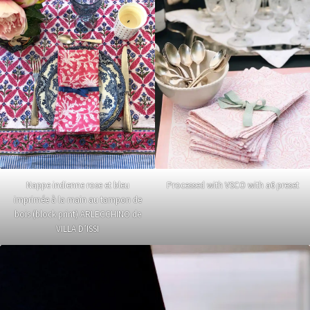
Nappe indienne rose et bleu
Processed with VSCO with a6 preset
imprimée à la main au tampon de
bois (block print) ARLECCHINO de
VILLA D’ISSI