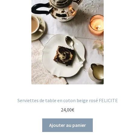
:
6
8
,
0
0
€
à
1
2
6
,
Serviettes de table en coton beige rosé FELICITE
0
0
24,00
€
€
Ajouter au panier