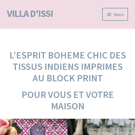
VILLA D'ISSI
Aller
Aller
Menu
à
au
la
contenu
Accueil
navigation
BOUTIQUE E-SHOP
L’ESPRIT BOHEME CHIC
DES
VILLA D’ISSI DANS LA PRESSE
TISSUS INDIENS IMPRIMES
AU BLOCK PRINT
MA LISTE D'ENVIES / WISHLIST –
POUR VOUS ET VOTRE
MAISON