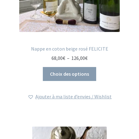
8
:
,
5
0
5
0
,
€
0
.
Nappe en coton beige rosé FELICITE
0
€
P
68,00
€
–
126,00
€
.
l
a
Choix des options
g
e
Ajouter à ma liste d’envies / Wishlist
d
e
p
r
i
x