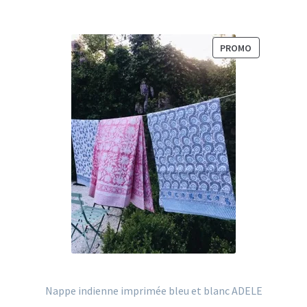
P
PROMO
R
O
D
U
I
T
E
N
P
R
O
M
O
T
I
O
Nappe indienne imprimée bleu et blanc ADELE
N