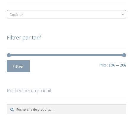
Couleur
Filtrer par tarif
Prix
Prix
Prix :
10€
—
20€
Filtrer
min
ma
Rechercher un produit
R
R
e
e
c
c
h
h
e
e