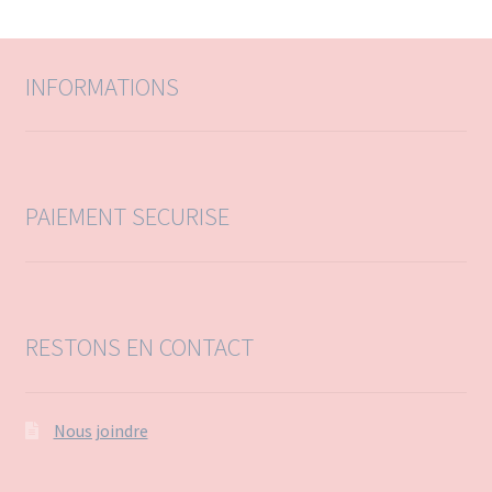
r
r
c
c
h
h
e
e
INFORMATIONS
p
o
u
r
:
PAIEMENT SECURISE
RESTONS EN CONTACT
Nous joindre