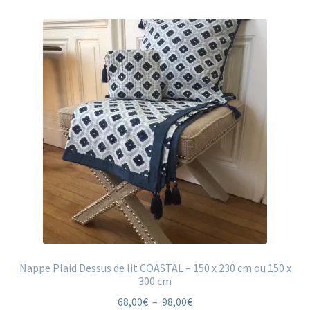
Nappe Plaid Dessus de lit COASTAL – 150 x 230 cm ou 150 x
300 cm
Plage
68,00
€
–
98,00
€