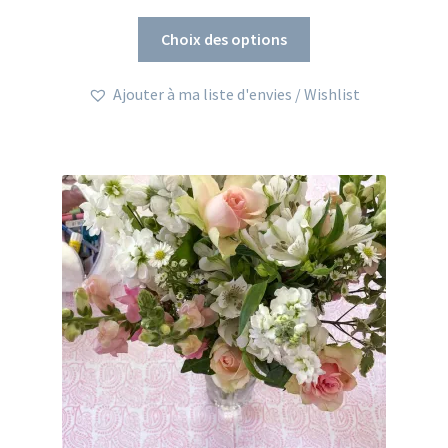
de
Ce
prix :
Choix des options
produit
68,00€
a
à
Ajouter à ma liste d'envies / Wishlist
plusieurs
98,00€
variations.
Les
options
peuvent
être
choisies
sur
la
page
du
produit