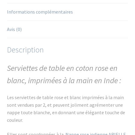
2
Informations complémentaires
Avis (0)
Description
Serviettes de table en coton rose en
blanc, imprimées à la main en Inde :
Les serviettes de table rose et blanc imprimées à la main
sont vendues par 2, et peuvent joliment agrémenter une
nappe toute blanche, en donnant une élégante touche de
couleur.
Elles sont coordonnées à la
Nappe rose indienne ARIELLE