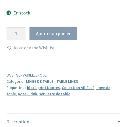
En stock
quantité
Ajouter au panier
de
Serviettes
Ajouter à ma Wishlist
de
table
en
coton
UGS :
SERVARIELLEROSE
rose
Catégorie :
LINGE DE TABLE - TABLE LINEN
et
Étiquettes :
block print Nantes
,
Collection ARIELLE
,
linge de
table
,
Rose - Pink
,
serviette de table
blanc
ARIELLE
-
lot
Description
de