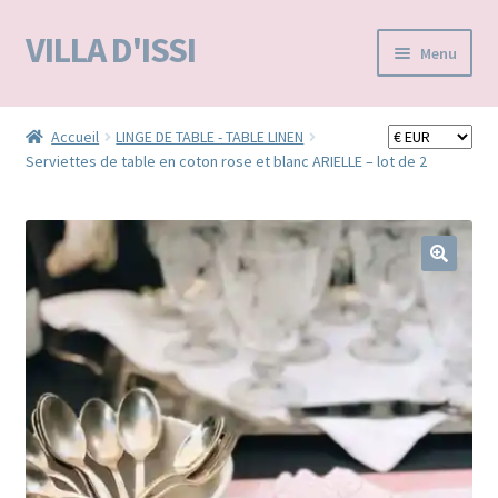
VILLA D'ISSI
Aller
Aller
Menu
à
au
la
contenu
Accueil
navigation
Accueil
LINGE DE TABLE - TABLE LINEN
Serviettes de table en coton rose et blanc ARIELLE – lot de 2
BOUTIQUE E-SHOP
VILLA D’ISSI DANS LA PRESSE
MA LISTE D'ENVIES / WISHLIST –
🔍