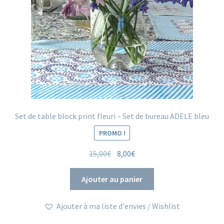
la
page
du
produit
Set de table block print fleuri – Set de bureau ADELE bleu
PROMO !
Le
Le
15,00
€
8,00
€
prix
prix
initial
actuel
Ajouter au panier
était :
est :
15,00€.
8,00€.
Ajouter à ma liste d'envies / Wishlist