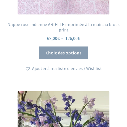
Nappe rose indienne ARIELLE imprimée à la main au block
print
Plage
68,00
€
–
126,00
€
de
Ce
prix :
Choix des options
produit
68,00€
a
à
Ajouter à ma liste d'envies / Wishlist
plusieurs
126,00€
variations.
Les
options
peuvent
être
choisies
sur