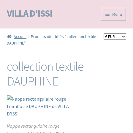
VILLA D'ISSI
Aller
Aller
Menu
à
au
la
contenu
Accueil
navigation
Accueil
Produits identifiés “collection textile
DAUPHINE”
BOUTIQUE E-SHOP
VILLA D’ISSI DANS LA PRESSE
collection textile
MA LISTE D'ENVIES / WISHLIST –
DAUPHINE
Nappe rectangulaire rouge