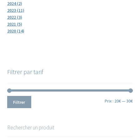
2024 (2)
2023 (11)
2022 (3)
2021 (5)
2020 (14)
Filtrer par tarif
Prix
Prix
Prix :
20€
—
30€
Filtrer
min
ma
Rechercher un produit