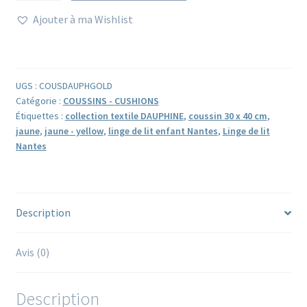
Housse
Ajouter à ma Wishlist
de
coussin
jaune
imprimée
UGS :
COUSDAUPHGOLD
à
Catégorie :
COUSSINS - CUSHIONS
la
Étiquettes :
collection textile DAUPHINE
,
coussin 30 x 40 cm
,
jaune
,
jaune - yellow
,
linge de lit enfant Nantes
,
Linge de lit
main
Nantes
au
block
print
DAUPHINE
Description
Avis (0)
Description