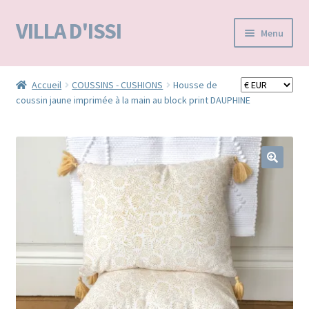
VILLA D'ISSI
Aller
Aller
Menu
à
au
la
contenu
Accueil
navigation
Accueil
COUSSINS - CUSHIONS
Housse de
coussin jaune imprimée à la main au block print DAUPHINE
BOUTIQUE E-SHOP
VILLA D’ISSI DANS LA PRESSE
MA LISTE D'ENVIES / WISHLIST –
🔍