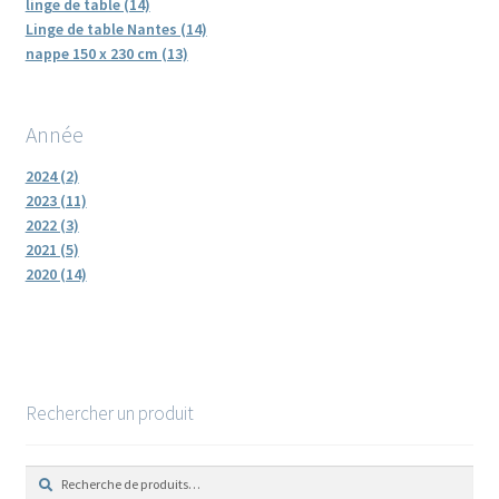
linge de table (14)
Linge de table Nantes (14)
nappe 150 x 230 cm (13)
Année
2024 (2)
2023 (11)
2022 (3)
2021 (5)
2020 (14)
Rechercher un produit
R
R
e
e