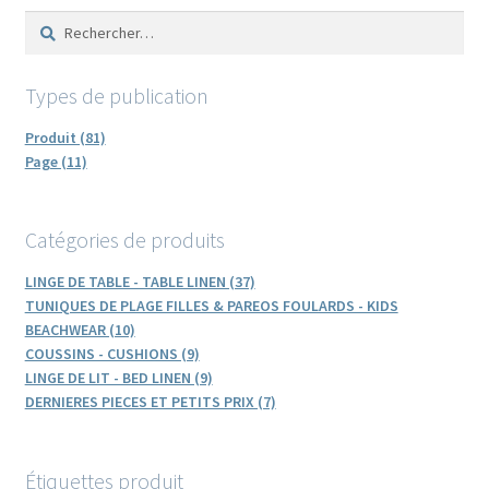
plus
sur
Rechercher :
récent
la
au
page
plus
du
Types de publication
ancien
produit
Produit (81)
Page (11)
Catégories de produits
LINGE DE TABLE - TABLE LINEN (37)
TUNIQUES DE PLAGE FILLES & PAREOS FOULARDS - KIDS
BEACHWEAR (10)
COUSSINS - CUSHIONS (9)
LINGE DE LIT - BED LINEN (9)
DERNIERES PIECES ET PETITS PRIX (7)
Étiquettes produit