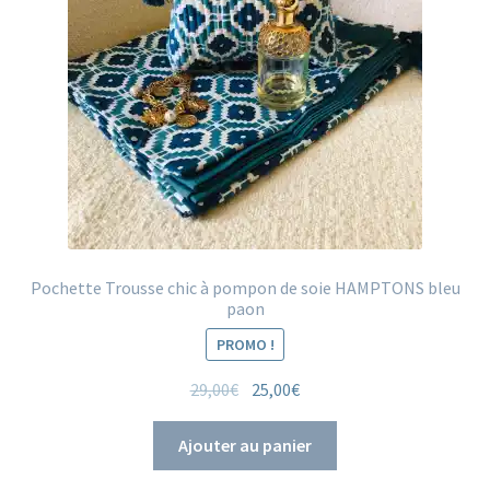
Pochette Trousse chic à pompon de soie HAMPTONS bleu
paon
PROMO !
Le
Le
29,00
€
25,00
€
prix
prix
initial
actuel
Ajouter au panier
était :
est :