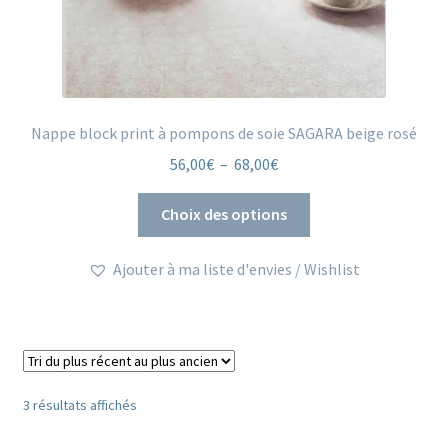
Nappe block print à pompons de soie SAGARA beige rosé
Plage
56,00
€
–
68,00
€
de
Ce
prix :
Choix des options
produit
56,00€
a
à
Ajouter à ma liste d'envies / Wishlist
plusieurs
68,00€
variations.
Les
options
peuvent
être
Trié
3 résultats affichés
du
choisies