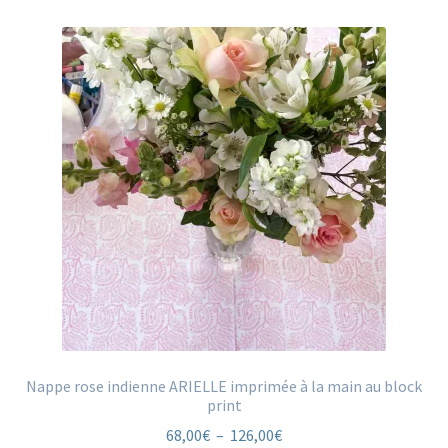
être
choisies
sur
la
page
du
produit
Nappe rose indienne ARIELLE imprimée à la main au block
print
Plage
68,00
€
–
126,00
€