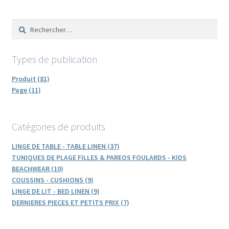
peuvent
Rechercher :
être
choisies
sur
Types de publication
la
page
Produit (81)
du
Page (11)
produit
Catégories de produits
LINGE DE TABLE - TABLE LINEN (37)
TUNIQUES DE PLAGE FILLES & PAREOS FOULARDS - KIDS
BEACHWEAR (10)
COUSSINS - CUSHIONS (9)
LINGE DE LIT - BED LINEN (9)
DERNIERES PIECES ET PETITS PRIX (7)