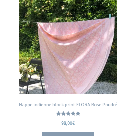
Nappe indienne block print FLORA Rose Poudré
Note
5.00
sur
98,00
€
5
Ce