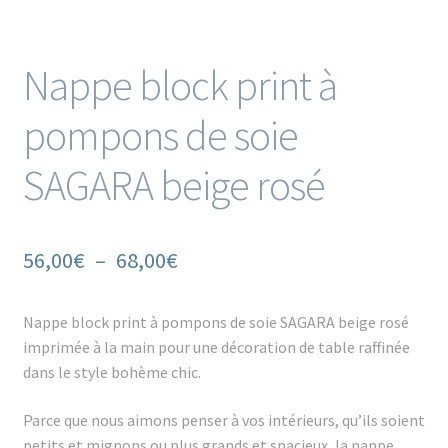
Nappe block print à
pompons de soie
SAGARA beige rosé
Plage
56,00
€
–
68,00
€
de
Nappe block print à pompons de soie SAGARA beige rosé
prix :
imprimée à la main pour une décoration de table raffinée
56,00€
dans le style bohème chic.
à
Parce que nous aimons penser à vos intérieurs, qu’ils soient
68,00€
petits et mignons ou plus grands et spacieux, la nappe