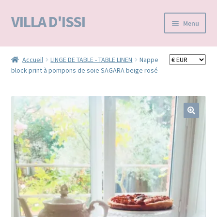
VILLA D'ISSI
Aller
Aller
Menu
à
au
la
contenu
Accueil
navigation
Accueil
LINGE DE TABLE - TABLE LINEN
Nappe
block print à pompons de soie SAGARA beige rosé
BOUTIQUE E-SHOP
VILLA D’ISSI DANS LA PRESSE
MA LISTE D'ENVIES / WISHLIST –
🔍