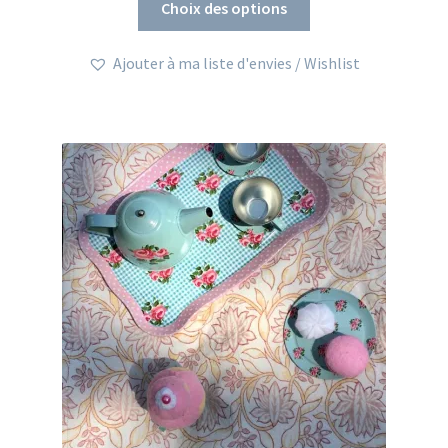
Choix des options
produit
a
Ajouter à ma liste d'envies / Wishlist
plusieurs
variations.
Les
options
peuvent
être
choisies
sur
la
page
du
produit