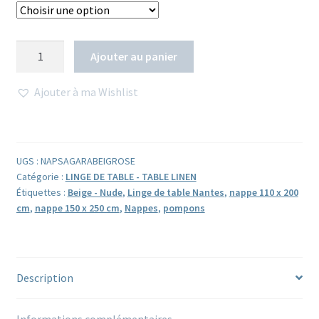
quantité
Ajouter au panier
de
Nappe
Ajouter à ma Wishlist
block
print
à
pompons
UGS :
NAPSAGARABEIGROSE
de
Catégorie :
LINGE DE TABLE - TABLE LINEN
soie
Étiquettes :
Beige - Nude
,
Linge de table Nantes
,
nappe 110 x 200
cm
,
nappe 150 x 250 cm
,
Nappes
,
pompons
SAGARA
beige
rosé
Description
Informations complémentaires