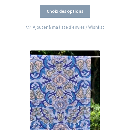
de
Ce
prix :
Choix des options
produit
68,00€
a
à
Ajouter à ma liste d'envies / Wishlist
plusieurs
126,00€
variations.
Les
options
peuvent
être
choisies
sur
la
page
du
produit