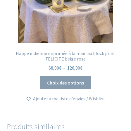
Nappe indienne imprimée à la main au block print
FELICITE beige rose
Plage
68,00
€
–
126,00
€
de
Ce
prix :
Choix des options
produit
68,00€
a
à
Ajouter à ma liste d'envies / Wishlist
plusieurs
126,00€
variations.
Les
options
Produits similaires
peuvent