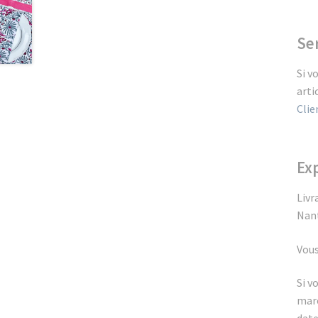
Ser
Si v
arti
Clie
Exp
Livr
Nant
Vous
Si v
marc