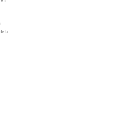
 en
t
de la