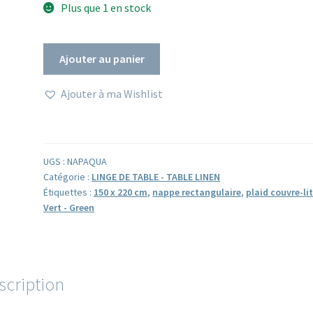
Plus que 1 en stock
quantité
Ajouter au panier
de
Nappe
Ajouter à ma Wishlist
indienne
verte
AQUA
150
UGS :
NAPAQUA
x
Catégorie :
LINGE DE TABLE - TABLE LINEN
220
Étiquettes :
150 x 220 cm
,
nappe rectangulaire
,
plaid couvre-li
Vert - Green
cm
ou
Jeté
de
Lit
scription