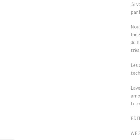
Si v
par i
Nous
Inde
du h
très
Les 
tech
Lave
amou
Le c
EDIT
WE S