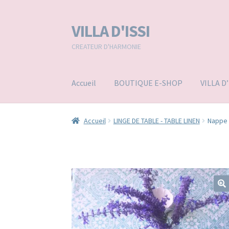
VILLA D'ISSI
Aller
Aller
à
au
CREATEUR D'HARMONIE
la
contenu
navigation
Accueil
BOUTIQUE E-SHOP
VILLA D
Accueil
LINGE DE TABLE - TABLE LINEN
Nappe 
🔍