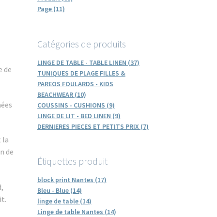
Page (11)
Catégories de produits
LINGE DE TABLE - TABLE LINEN (37)
e de
TUNIQUES DE PLAGE FILLES &
PAREOS FOULARDS - KIDS
BEACHWEAR (10)
mées
COUSSINS - CUSHIONS (9)
LINGE DE LIT - BED LINEN (9)
DERNIERES PIECES ET PETITS PRIX (7)
 la
on de
Étiquettes produit
block print Nantes (17)
,
Bleu - Blue (14)
t.
linge de table (14)
Linge de table Nantes (14)