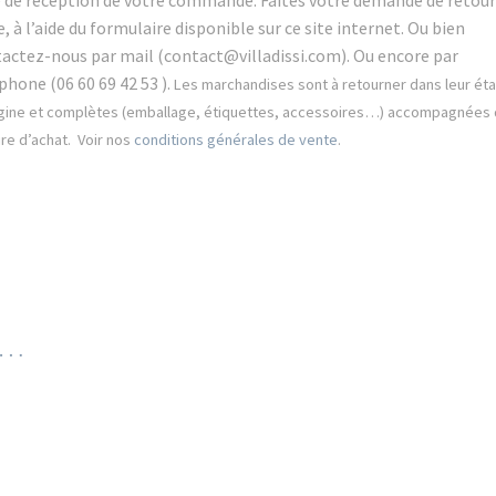
 de réception de votre commande. Faites
votre demande de retour
e, à l’aide du formulaire disponible sur ce site internet. Ou bien
actez-nous par mail (contact@villadissi.com). Ou encore
par
phone (06 60 69 42 53 ).
Les marchandises sont à retourner dans leur éta
igine et complètes (emballage, étiquettes, accessoires…) accompagnées 
re d’achat. Voir nos
conditions générales de vente
.
i…