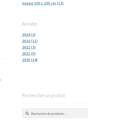
nappe 150 x 230 cm (13)
Année
2024 (2)
2023 (11)
2022 (3)
2021 (5)
2020 (14)
t
,
Rechercher un produit
R
R
e
e
c
c
h
h