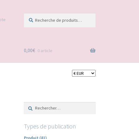
Recherche
Recherche
pte
pour :
0,00
€
0 article
Rechercher :
Types de publication
Produit (81)