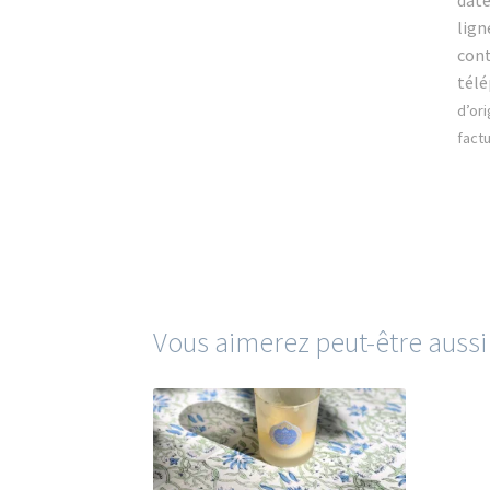
date
lign
cont
télé
d’or
factu
Vous aimerez peut-être auss