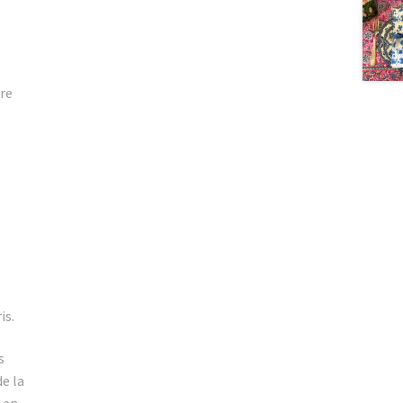
re
is.
s
e la