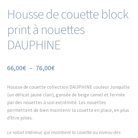
Housse de couette block
print à nouettes
DAUPHINE
Plage
66,00
€
–
76,00
€
de
Housse de couette collection DAUPHINE couleur Jonquille
prix :
(un délicat jaune clair), gansée de beige camel et fermée
66,00€
par des nouettes à son extrémité. Les nouettes
permettent de bien maintenir la couette en place, en plus
à
d’être jolies.
76,00€
Le rabat intérieur, qui maintient la couette au niveau des