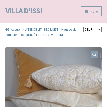
VILLA D'ISSI
Aller
Aller
Menu
à
au
la
contenu
Accueil
navigation
Accueil
LINGE DE LIT - BED LINEN
Housse de
couette block print à nouettes DAUPHINE
BOUTIQUE E-SHOP
VILLA D’ISSI DANS LA PRESSE
MA LISTE D'ENVIES / WISHLIST –
🔍