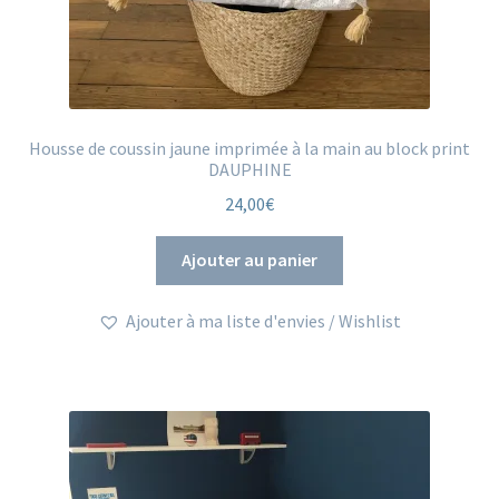
Housse de coussin jaune imprimée à la main au block print
DAUPHINE
24,00
€
Ajouter au panier
Ajouter à ma liste d'envies / Wishlist