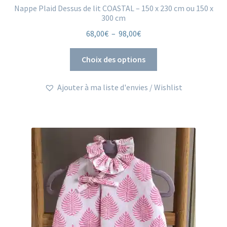
Nappe Plaid Dessus de lit COASTAL – 150 x 230 cm ou 150 x
300 cm
Plage
68,00
€
–
98,00
€
de
Ce
prix :
Choix des options
produit
68,00€
a
à
Ajouter à ma liste d'envies / Wishlist
plusieurs
98,00€
variations.
Les
options
peuvent
être
choisies
sur
la
page
du