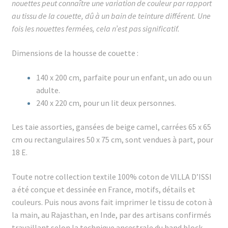
nouettes peut connaître une variation de couleur par rapport
au tissu de la couette, dû à un bain de teinture différent. Une
fois les nouettes fermées, cela n’est pas significatif.
Dimensions de la housse de couette :
140 x 200 cm, parfaite pour un enfant, un ado ou un
adulte.
240 x 220 cm, pour un lit deux personnes.
Les taie assorties, gansées de beige camel, carrées 65 x 65
cm ou rectangulaires 50 x 75 cm, sont vendues à part, pour
18 E.
Toute notre collection textile 100% coton de VILLA D’ISSI
a été conçue et dessinée en France, motifs, détails et
couleurs. Puis nous avons fait imprimer le tissu de coton à
la main, au Rajasthan, en Inde, par des artisans confirmés
travaillant selon la technique ancestrale du hand block