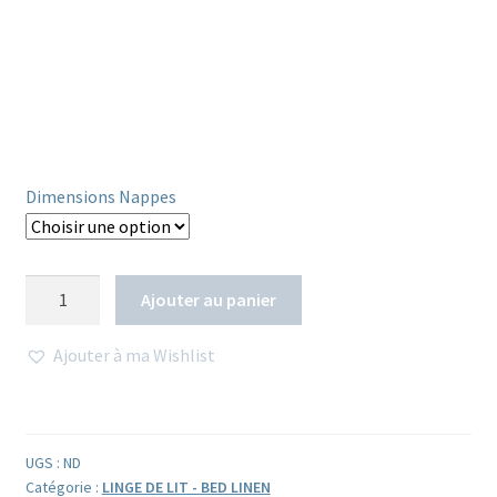
Dimensions Nappes
quantité
Ajouter au panier
de
Housse
Ajouter à ma Wishlist
de
couette
block
print
UGS :
ND
à
Catégorie :
LINGE DE LIT - BED LINEN